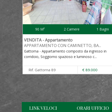
90 M²
2 Camere
1 Bagni
VENDITA - Appartamento
APPARTAMENTO CON CAMINETTO, BA
...
Gattorna - Appartamento composto da ingresso in
corridoio, Soggiorno spazioso e luminoso c
...
Rif. Gattorna 89
€ 89.000
LINK VELOCI
ORARI UFFICIO