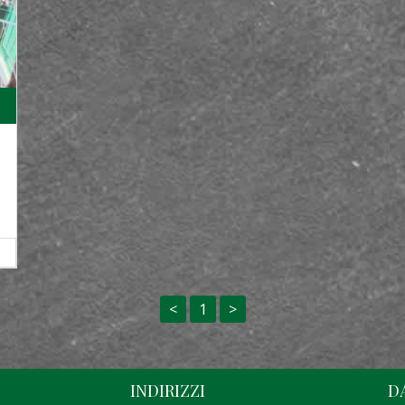
<
1
>
INDIRIZZI
D