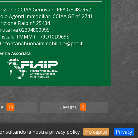
crizione CCIAA Genova n°REA GE 482952
olo Agenti Immobiliari CCIAA GE n° 2741
crizione Fiaip n° 25434
rtita Iva 02394800995
 Fiscale: FMMMTT79D10D969S
C: fontanabuonaimmobiliare@pec.it
enzia Associata:
16
2
na
Davagna
Favale 
consultando la nostra privacy policy.
Ho capito
Privacy
0995