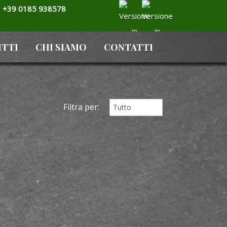
+39 0185 938578
ITTI
CHI SIAMO
CONTATTI
Filtra per: