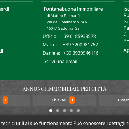
nerdì
Fontanabuona Immobiliare
Is
Ru
di Matteo Fimmanò
Is
Via del Commercio 74 A
Pa
16047 Gattorna(GE)
C.
Ufficio: +39 0185938578
PE
Matteo: +39 3200981762
Ag
dì
Daniele: +39 3939946116
Scrivi una email
ANNUNCI IMMOBILIARI PER CITTÀ
1
1
o
Chiavari
Cicag
 tecnici utili al suo funzionamento.Può conoscere i dettagli 
yright
2026 Fontanabuona Immobiliare - Gattorna (Ge) - P. IVA 0239480