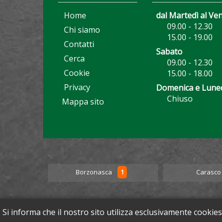
Home
dal Martedì al Ve
09.00 - 12.30
Chi siamo
15.00 - 19.00
Contatti
Sabato
Cerca
09.00 - 12.30
Cookie
15.00 - 18.00
Privacy
Domenica e Lune
Chiuso
Mappa sito
5
1
Borzonasca
Carasc
Si informa che il nostro sito utilizza esclusivamente cookies
Cop