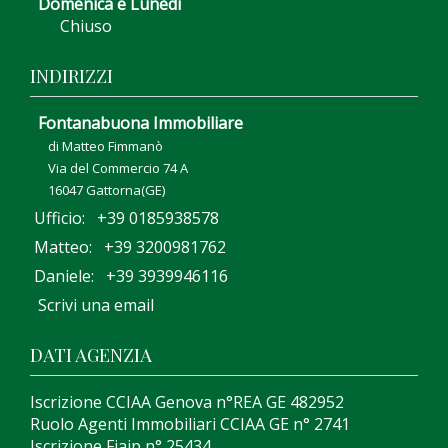
Domenica e Lunedì
Chiuso
INDIRIZZI
Fontanabuona Immobiliare
di Matteo Fimmanò
Via del Commercio 74 A
16047 Gattorna(GE)
Ufficio: +39 0185938578
Matteo: +39 3200981762
Daniele: +39 3939946116
Scrivi una email
DATI AGENZIA
Iscrizione CCIAA Genova n°REA GE 482952
Ruolo Agenti Immobiliari CCIAA GE n° 2741
Iscrizione Fiaip n° 25434