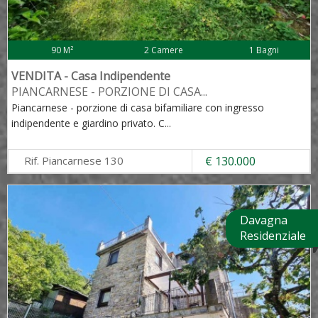
90 M²
2 Camere
1 Bagni
VENDITA - Casa Indipendente
PIANCARNESE - PORZIONE DI CASA
...
Piancarnese - porzione di casa bifamiliare con ingresso
indipendente e giardino privato. C
...
Rif. Piancarnese 130
€ 130.000
Davagna
Residenziale