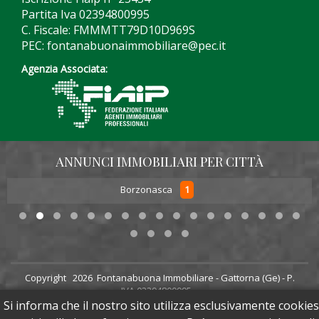
Partita Iva 02394800995
C. Fiscale: FMMMTT79D10D969S
PEC: fontanabuonaimmobiliare@pec.it
Agenzia Associata:
ANNUNCI IMMOBILIARI PER CITTÀ
1
Borzonasca
Copyright
2026 Fontanabuona Immobiliare - Gattorna (Ge) - P.
IVA 02394800995
Powered by
Web65 - Web Agency Rapallo
Si informa che il nostro sito utilizza esclusivamente cookies
Sito aggiornato il:
28/07/2026 alle 17:29