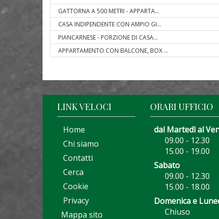
GATTORNA A 500 METRI - APPARTA
...
CASA INDIPENDENTE CON AMPIO GI
...
PIANCARNESE - PORZIONE DI CASA
...
APPARTAMENTO CON BALCONE, BOX
...
LINK VELOCI
ORARI UFFICIO
Home
dal Martedì al Ve
09.00 - 12.30
Chi siamo
15.00 - 19.00
Contatti
Sabato
Cerca
09.00 - 12.30
Cookie
15.00 - 18.00
Privacy
Domenica e Lune
Chiuso
Mappa sito