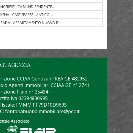
ANCERESE - CASA INDIPENDENTE
...
XENA - CASE SPARSE - ANTICO
...
RRADA - APPARTAMENTO NUOVO D
...
ATI AGENZIA
crizione CCIAA Genova n°REA GE 482952
olo Agenti Immobiliari CCIAA GE n° 2741
crizione Fiaip n° 25434
rtita Iva 02394800995
 Fiscale: FMMMTT79D10D969S
C: fontanabuonaimmobiliare@pec.it
enzia Associata: