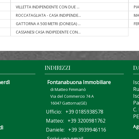
VILLETTA INDIPENDENTE CON DUE
...
PI
ROCCATAGLIATA - CASA INDIPENDE
...
MA
GATTORNA A 500 METRI (DONEGA)
...
FE
CASSANESI CASA INDIPEDENTE CON
...
INDIRIZZI
D
nerdì
Fontanabuona Immobiliare
Is
Ru
di Matteo Fimmanò
Is
Via del Commercio 74 A
Pa
16047 Gattorna(GE)
C.
Ufficio: +39 0185938578
PE
Matteo: +39 3200981762
Ag
dì
Daniele: +39 3939946116
Scrivi una email