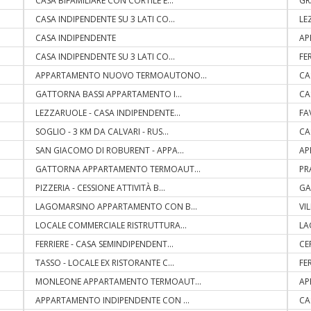
CASA BIFAMILIARE CON CORTILE E
...
GR
CASA INDIPENDENTE SU 3 LATI CO
...
LE
CASA INDIPENDENTE
AP
CASA INDIPENDENTE SU 3 LATI CO
...
FE
APPARTAMENTO NUOVO TERMOAUTONO
...
CA
GATTORNA BASSI APPARTAMENTO I
...
CA
LEZZARUOLE - CASA INDIPENDENTE
...
FA
SOGLIO - 3 KM DA CALVARI - RUS
...
CA
SAN GIACOMO DI ROBURENT - APPA
...
AP
GATTORNA APPARTAMENTO TERMOAUT
...
PR
PIZZERIA - CESSIONE ATTIVITÀ B
...
GA
LAGOMARSINO APPARTAMENTO CON B
...
VI
LOCALE COMMERCIALE RISTRUTTURA
...
LA
FERRIERE - CASA SEMINDIPENDENT
...
CE
TASSO - LOCALE EX RISTORANTE C
...
FE
MONLEONE APPARTAMENTO TERMOAUT
...
AP
APPARTAMENTO INDIPENDENTE CON
...
CA