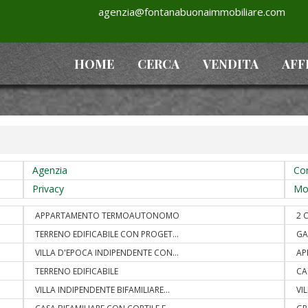
agenzia@fontanabuonaimmobiliare.com
HOME
CERCA
VENDITA
AFF
Agenzia
Con
Privacy
Mos
APPARTAMENTO TERMOAUTONOMO
2 
TERRENO EDIFICABILE CON PROGET
...
GA
VILLA D'EPOCA INDIPENDENTE CON
...
AP
TERRENO EDIFICABILE
CA
VILLA INDIPENDENTE BIFAMILIARE
...
VI