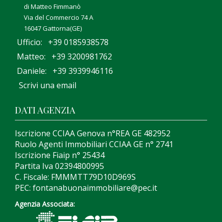
di Matteo Fimmanò
Via del Commercio 74 A
16047 Gattorna(GE)
Ufficio: +39 0185938578
Matteo: +39 3200981762
Daniele: +39 3939946116
Scrivi una email
DATI AGENZIA
Iscrizione CCIAA Genova n°REA GE 482952
Ruolo Agenti Immobiliari CCIAA GE n° 2741
Iscrizione Fiaip n° 25434
Partita Iva 02394800995
C. Fiscale: FMMMTT79D10D969S
PEC: fontanabuonaimmobiliare@pec.it
Agenzia Associata: