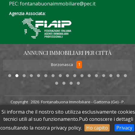
PEC: fontanabuonaimmobiliare@pec.it
Agenzia Associata:
ANNUNCI IMMOBILIARI PER CITTÀ
1
Borzonasca
Copyright
2026 Fontanabuona Immobiliare - Gattorna (Ge) - P.
IVA 02394800995
Si informa che il nostro sito utilizza esclusivamente cookies
Powered by
Web65 - Web Agency Rapallo
Sito aggiornato il:
28/07/2026 alle 17:29
tecnici utili al suo funzionamento.Può conoscere i dettagli
consultando la nostra privacy policy.
Ho capito
Privacy