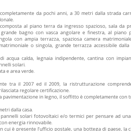
a completamente da pochi anni, a 30 metri dalla strada carr
donale.
 è composta al piano terra da ingresso spazioso, sala da p
o, grande bagno con vasca angolare e finestra, al piano 
ngola con ampia terrazza, spaziosa camera matrimonial
atrimoniale o singola, grande terrazza accessibile dalla
di acqua calda, legnaia indipendente, cantina con impian
nelli solari.
ata e area verde.
te tra il 2007 ed il 2009, la ristrutturazione comprende
 rilasciata regolare certificazione.
a pavimentazione in legno, il soffitto è completamente con t
etri dalla casa.
 pannelli solari fotovoltaici e/o termici per pensare ad un
on energia rinnovabile.
in cui è presente l’ufficio postale, una bottega di paese, la 