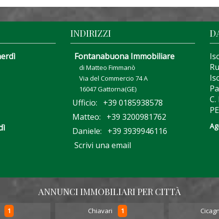
INDIRIZZI
D
nerdì
Fontanabuona Immobiliare
Is
Ru
di Matteo Fimmanò
Is
Via del Commercio 74 A
Pa
16047 Gattorna(GE)
C.
Ufficio: +39 0185938578
PE
Matteo: +39 3200981762
Ag
dì
Daniele: +39 3939946116
Scrivi una email
ANNUNCI IMMOBILIARI PER CITTÀ
1
1
o
Chiavari
Cicag