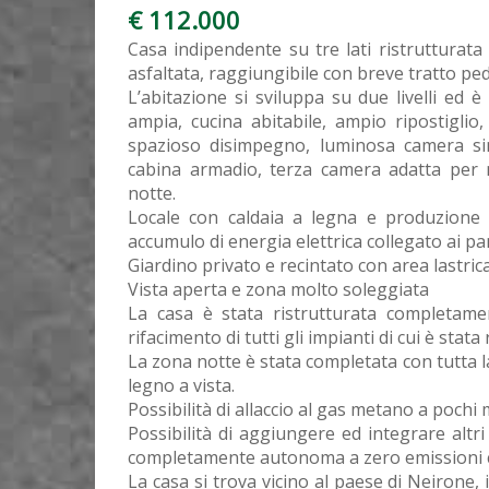
€ 112.000
Casa indipendente su tre lati ristrutturat
asfaltata, raggiungibile con breve tratto pe
L’abitazione si sviluppa su due livelli ed
ampia, cucina abitabile, ampio ripostigli
spazioso disimpegno, luminosa camera si
cabina armadio, terza camera adatta per m
notte.
Locale con caldaia a legna e produzione 
accumulo di energia elettrica collegato ai pan
Giardino privato e recintato con area lastric
Vista aperta e zona molto soleggiata
La casa è stata ristrutturata completamen
rifacimento di tutti gli impianti di cui è stata
La zona notte è stata completata con tutta l
legno a vista.
Possibilità di allaccio al gas metano a pochi m
Possibilità di aggiungere ed integrare altri
completamente autonoma a zero emissioni c
La casa si trova vicino al paese di Neirone, 