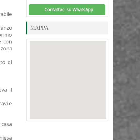
Contattaci su WhatsApp
abile
MAPPA
ranzo
primo
e con
 zona
to di
va il
ravi e
a casa
chiesa