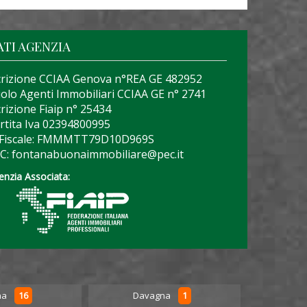
ATI AGENZIA
crizione CCIAA Genova n°REA GE 482952
olo Agenti Immobiliari CCIAA GE n° 2741
crizione Fiaip n° 25434
rtita Iva 02394800995
 Fiscale: FMMMTT79D10D969S
C: fontanabuonaimmobiliare@pec.it
enzia Associata:
16
1
na
Davagna
Favale 