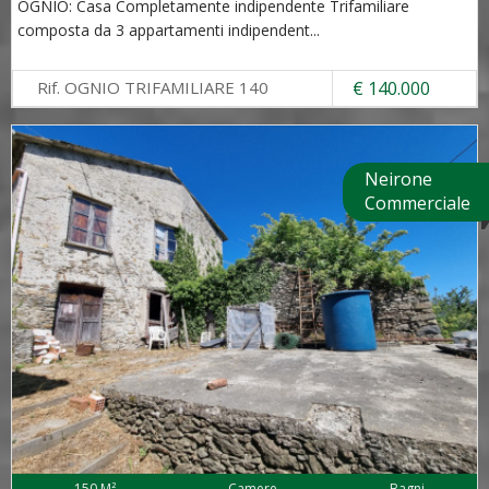
OGNIO: Casa Completamente indipendente Trifamiliare
composta da 3 appartamenti indipendent
...
Rif. OGNIO TRIFAMILIARE 140
€ 140.000
Neirone
Commerciale
150 M²
Camere
Bagni