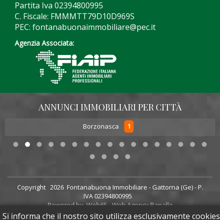
Partita Iva 02394800995
C. Fiscale: FMMMTT79D10D969S
PEC: fontanabuonaimmobiliare@pec.it
Agenzia Associata:
ANNUNCI IMMOBILIARI PER CITTÀ
1
Borzonasca
Copyright
2026 Fontanabuona Immobiliare - Gattorna (Ge) - P.
IVA 02394800995
Powered by
Web65 - Web Agency Rapallo
Sito aggiornato il:
07/08/2026 alle 16:58
Si informa che il nostro sito utilizza esclusivamente cookies