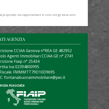
lla proprietà), ma rappresentare le zone ove gli stessi sono
ATI AGENZIA
crizione CCIAA Genova n°REA GE 482952
olo Agenti Immobiliari CCIAA GE n° 2741
crizione Fiaip n° 25434
rtita Iva 02394800995
 Fiscale: FMMMTT79D10D969S
C: fontanabuonaimmobiliare@pec.it
enzia Associata: