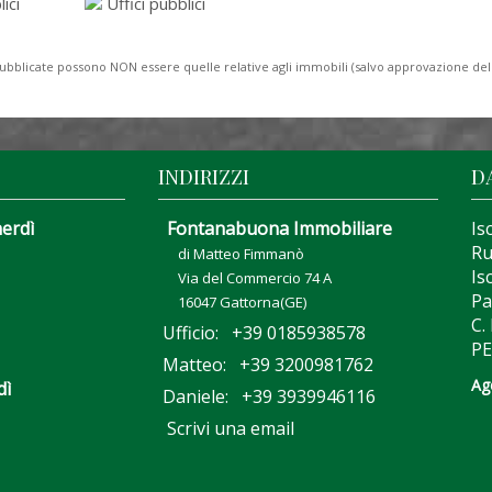
ici
Uffici pubblici
to pubblicate possono NON essere quelle relative agli immobili (salvo approvazione de
INDIRIZZI
D
nerdì
Fontanabuona Immobiliare
Is
Ru
di Matteo Fimmanò
Is
Via del Commercio 74 A
Pa
16047 Gattorna(GE)
C.
Ufficio: +39 0185938578
PE
Matteo: +39 3200981762
Ag
dì
Daniele: +39 3939946116
Scrivi una email