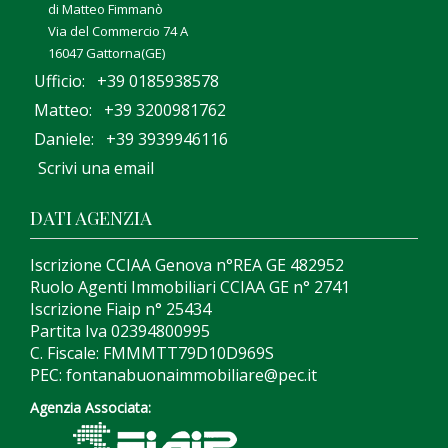
di Matteo Fimmanò
Via del Commercio 74 A
16047 Gattorna(GE)
Ufficio: +39 0185938578
Matteo: +39 3200981762
Daniele: +39 3939946116
Scrivi una email
DATI AGENZIA
Iscrizione CCIAA Genova n°REA GE 482952
Ruolo Agenti Immobiliari CCIAA GE n° 2741
Iscrizione Fiaip n° 25434
Partita Iva 02394800995
C. Fiscale: FMMMTT79D10D969S
PEC: fontanabuonaimmobiliare@pec.it
Agenzia Associata: