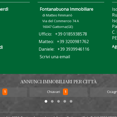
nerdì
Fontanabuona Immobiliare
Is
Ru
di Matteo Fimmanò
Is
Via del Commercio 74 A
Pa
16047 Gattorna(GE)
C.
Ufficio: +39 0185938578
PE
Matteo: +39 3200981762
Ag
dì
Daniele: +39 3939946116
Scrivi una email
ANNUNCI IMMOBILIARI PER CITTÀ
1
1
o
Chiavari
Cicag