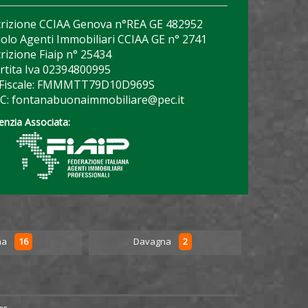
crizione CCIAA Genova n°REA GE 482952
olo Agenti Immobiliari CCIAA GE n° 2741
crizione Fiaip n° 25434
rtita Iva 02394800995
 Fiscale: FMMMTT79D10D969S
C: fontanabuonaimmobiliare@pec.it
enzia Associata:
16
2
na
Davagna
Favale 