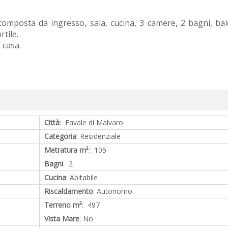
omposta da ingresso, sala, cucina, 3 camere, 2 bagni, bal
rtile.
 casa.
Città
: Favale di Malvaro
Categoria
: Residenziale
Metratura m²
: 105
Bagni
: 2
Cucina
: Abitabile
Riscaldamento
: Autonomo
Terreno m²
: 497
Vista Mare
: No