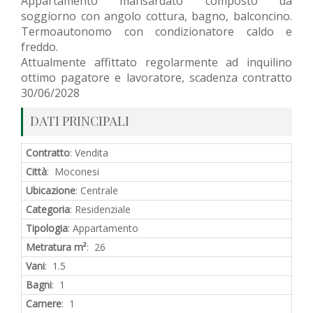
Appartamento mansardato composto da
soggiorno con angolo cottura, bagno, balconcino.
Termoautonomo con condizionatore caldo e
freddo.
Attualmente affittato regolarmente ad inquilino
ottimo pagatore e lavoratore, scadenza contratto
30/06/2028
DATI PRINCIPALI
Contratto
: Vendita
Città
: Moconesi
Ubicazione
: Centrale
Categoria
: Residenziale
Tipologia
: Appartamento
Metratura m²
: 26
Vani
: 1.5
Bagni
: 1
Camere
: 1