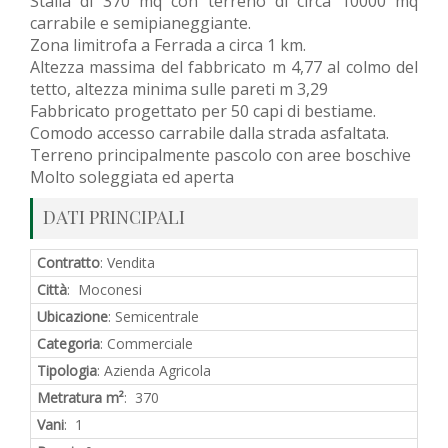
Stalla di 370 mq con terreno di circa 10000 mq
carrabile e semipianeggiante.
Zona limitrofa a Ferrada a circa 1 km.
Altezza massima del fabbricato m 4,77 al colmo del
tetto, altezza minima sulle pareti m 3,29
Fabbricato progettato per 50 capi di bestiame.
Comodo accesso carrabile dalla strada asfaltata.
Terreno principalmente pascolo con aree boschive
Molto soleggiata ed aperta
DATI PRINCIPALI
Contratto
: Vendita
Città
: Moconesi
Ubicazione
: Semicentrale
Categoria
: Commerciale
Tipologia
: Azienda Agricola
Metratura m²
: 370
Vani
: 1