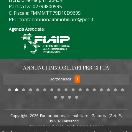
Iscrizione Fiaip n° 25434
Partita Iva 02394800995
C. Fiscale: FMMMTT79D10D969S
PEC: fontanabuonaimmobiliare@pec.it
Agenzia Associata:
ANNUNCI IMMOBILIARI PER CITTÀ
1
Borzonasca
Copyright
2026 Fontanabuona Immobiliare - Gattorna (Ge) - P.
IVA 02394800995
Powered by
Web65 - Web Agency Rapallo
Sito aggiornato il:
28/07/2026 alle 17:29