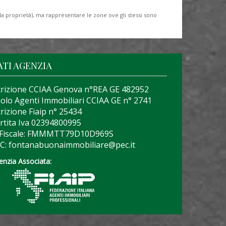
lla proprietà), ma rappresentare le zone ove gli stessi sono
ATI AGENZIA
crizione CCIAA Genova n°REA GE 482952
olo Agenti Immobiliari CCIAA GE n° 2741
crizione Fiaip n° 25434
rtita Iva 02394800995
 Fiscale: FMMMTT79D10D969S
C: fontanabuonaimmobiliare@pec.it
enzia Associata: