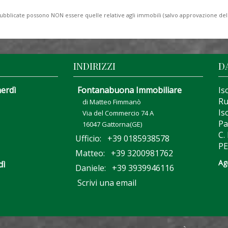
to pubblicate possono NON essere quelle relative agli immobili (salvo approvazione de
INDIRIZZI
D
nerdì
Fontanabuona Immobiliare
Is
Ru
di Matteo Fimmanò
Is
Via del Commercio 74 A
Pa
16047 Gattorna(GE)
C.
Ufficio: +39 0185938578
PE
Matteo: +39 3200981762
Ag
dì
Daniele: +39 3939946116
Scrivi una email