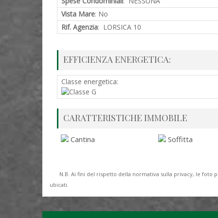
Spese Condominiali
: NESSUNA
Vista Mare
: No
Rif. Agenzia
: LORSICA 10
EFFICIENZA ENERGETICA:
Classe energetica:
CARATTERISTICHE IMMOBILE
Cantina
Soffitta
N.B. Ai fini del rispetto della normativa sulla privacy, le fo
ubicati.