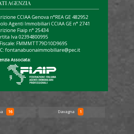
ATI AGENZIA
crizione CCIAA Genova n°REA GE 482952
olo Agenti Immobiliari CCIAA GE n° 2741
crizione Fiaip n° 25434
rtita Iva 02394800995
 Fiscale: FMMMTT79D10D969S
C: fontanabuonaimmobiliare@pec.it
enzia Associata:
16
1
na
Davagna
Favale 