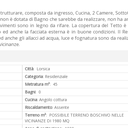
strutturare, composta da ingresso, Cucina, 2 Camere, Sottot
a non è dotata di Bagno che sarebbe da realizzare, non ha a
pavimenti sono in legno da rifare. La copertura del Tetto è
o ed anche la facciata esterna è in buone condizioni. Il Re
 anche gli allacci ad acqua, luce e fognatura sono da reali
vicinanze.
Città
: Lorsica
Categoria
: Residenziale
Metratura m²
: 45
Bagni
: 0
Cucina
: Angolo cottura
Riscaldamento
: Assente
Terreno m²
: POSSIBILE TERRENO BOSCHIVO NELLE
VICINANZE DI 1980 MQ