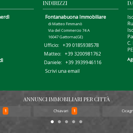
INDIRIZZI
D
nerdì
Fontanabuona Immobiliare
Is
Ru
di Matteo Fimmanò
Is
Via del Commercio 74 A
Pa
16047 Gattorna(GE)
C.
Ufficio: +39 0185938578
PE
Matteo: +39 3200981762
Ag
dì
Daniele: +39 3939946116
Scrivi una email
ANNUNCI IMMOBILIARI PER CITTÀ
1
1
o
Chiavari
Cicag