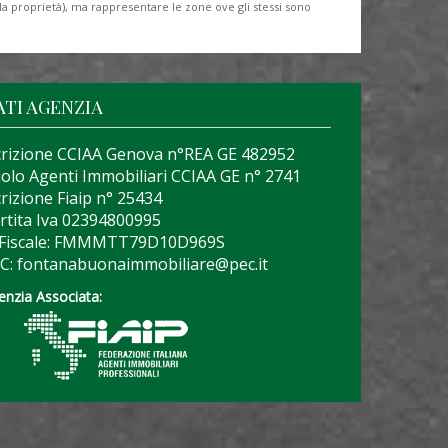
lla proprietà), ma rappresentare le zone ove gli stessi sono
ATI AGENZIA
crizione CCIAA Genova n°REA GE 482952
olo Agenti Immobiliari CCIAA GE n° 2741
crizione Fiaip n° 25434
rtita Iva 02394800995
 Fiscale: FMMMTT79D10D969S
C: fontanabuonaimmobiliare@pec.it
enzia Associata: