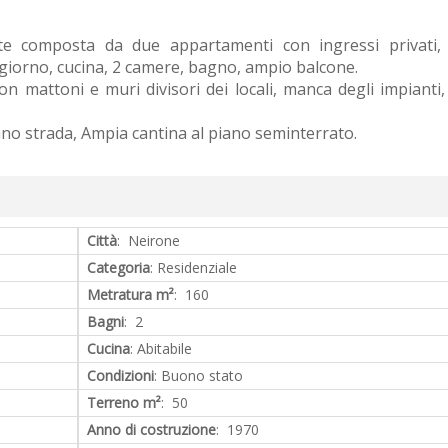
nte composta da due appartamenti con ingressi privati,
iorno, cucina, 2 camere, bagno, ampio balcone.
n mattoni e muri divisori dei locali, manca degli impianti,
ano strada, Ampia cantina al piano seminterrato.
Città
: Neirone
Categoria
: Residenziale
Metratura m²
: 160
Bagni
: 2
Cucina
: Abitabile
Condizioni
: Buono stato
Terreno m²
: 50
Anno di costruzione
: 1970