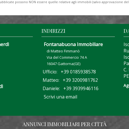
to pubblicate possono NON essere quelle relative agli immobili (salvo approvazione de
INDIRIZZI
D
nerdì
Fontanabuona Immobiliare
Is
Ru
di Matteo Fimmanò
Is
Via del Commercio 74 A
Pa
16047 Gattorna(GE)
C.
Ufficio: +39 0185938578
PE
Matteo: +39 3200981762
Ag
dì
Daniele: +39 3939946116
Scrivi una email
ANNUNCI IMMOBILIARI PER CITTÀ