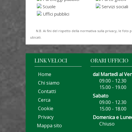
Scuole
Servizi sociali
Uffici pubblici
N.B. Ai fini del rispetto della normativa sulla privacy, le fo
ubicati.
LINK VELOCI
ORARI UFFICIO
Home
dal Martedì al Ve
09.00 - 12.30
Chi siamo
15.00 - 19.00
Contatti
Sabato
Cerca
09.00 - 12.30
Cookie
15.00 - 18.00
Privacy
Domenica e Lune
Chiuso
Mappa sito