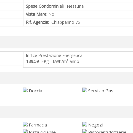
Spese Condominiali
: Nessuna
Vista Mare
: No
Rif. Agenzia
: Chiapparino 75
Indice Prestazione Energetica:
139.59
EPgl kWh/m² anno
Doccia
Servizio Gas
Farmacia
Negozi
Pista ciclabile
Ristoranti/Pizzerie