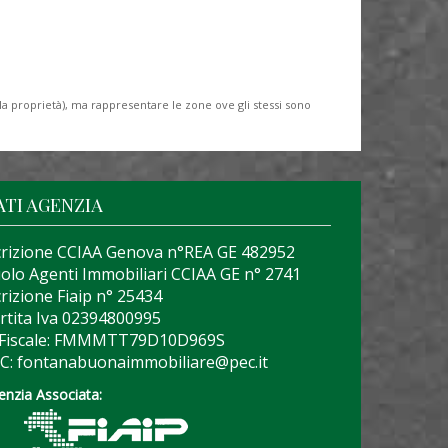
lla proprietà), ma rappresentare le zone ove gli stessi sono
ATI AGENZIA
crizione CCIAA Genova n°REA GE 482952
olo Agenti Immobiliari CCIAA GE n° 2741
crizione Fiaip n° 25434
rtita Iva 02394800995
 Fiscale: FMMMTT79D10D969S
C: fontanabuonaimmobiliare@pec.it
enzia Associata: