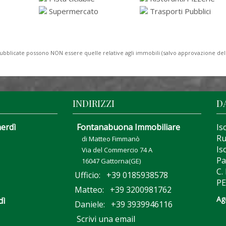
Supermercato
Trasporti Pubblici
to pubblicate possono NON essere quelle relative agli immobili (salvo approvazione de
INDIRIZZI
D
nerdì
Fontanabuona Immobiliare
Is
Ru
di Matteo Fimmanò
Is
Via del Commercio 74 A
Pa
16047 Gattorna(GE)
C.
Ufficio: +39 0185938578
PE
Matteo: +39 3200981762
Ag
dì
Daniele: +39 3939946116
Scrivi una email