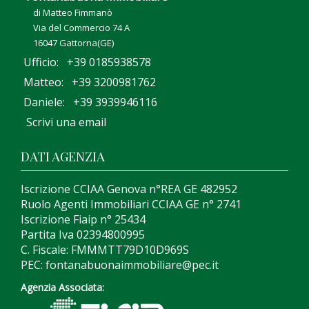
di Matteo Fimmanò
Via del Commercio 74 A
16047 Gattorna(GE)
Ufficio: +39 0185938578
Matteo: +39 3200981762
Daniele: +39 3939946116
Scrivi una email
DATI AGENZIA
Iscrizione CCIAA Genova n°REA GE 482952
Ruolo Agenti Immobiliari CCIAA GE n° 2741
Iscrizione Fiaip n° 25434
Partita Iva 02394800995
C. Fiscale: FMMMTT79D10D969S
PEC: fontanabuonaimmobiliare@pec.it
Agenzia Associata: